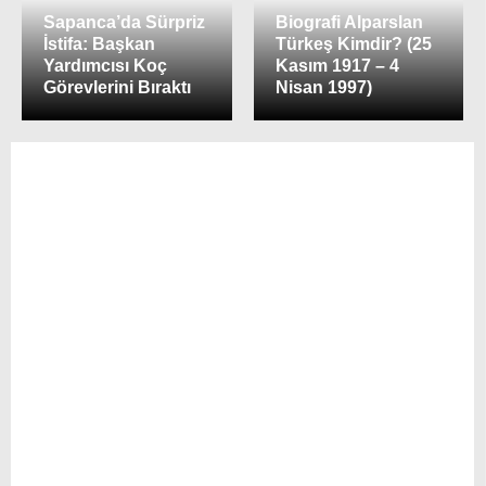
Sapanca’da Sürpriz
Biografi Alparslan
İstifa: Başkan
Türkeş Kimdir? (25
Yardımcısı Koç
Kasım 1917 – 4
Görevlerini Bıraktı
Nisan 1997)