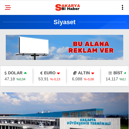
25.2
°
SAKARYA
Siyaset
GALERİ
VİDEO
YAZARLAR
BELEDIYELER
SPOR
BI RÖPORTAJ
DOLAR
EURO
ALTIN
BİST
47,18
53,91
6,088
14,117
%0,04
%-0,13
%-0,08
%0,98
ESNAF
SIYASET
TARIHI ANLAYALIM
SAĞLIK
TEKNOLOJI