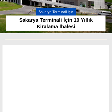
DÜNYADAN
Sakarya Terminali İçin
Sakarya Terminali İçin 10 Yıllık
SERVISLER
Kiralama İhalesi
WhatsApp İhbar
Hattı
Facebook
Instagram
Youtube