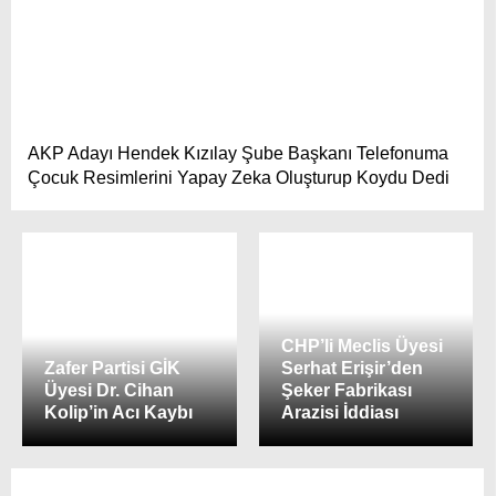
AKP Adayı Hendek Kızılay Şube Başkanı Telefonuma
Çocuk Resimlerini Yapay Zeka Oluşturup Koydu Dedi
CHP’li Meclis Üyesi
Zafer Partisi GİK
Serhat Erişir’den
Üyesi Dr. Cihan
Şeker Fabrikası
Kolip’in Acı Kaybı
Arazisi İddiası