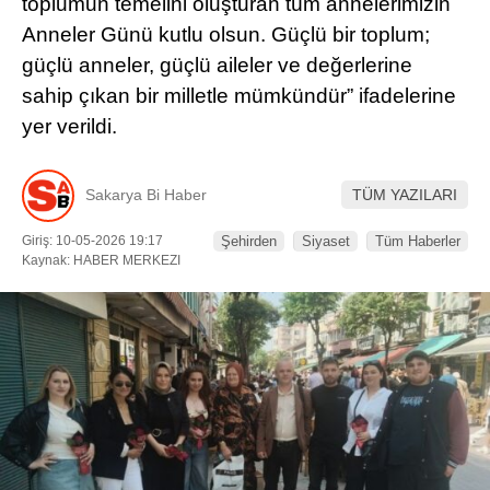
toplumun temelini oluşturan tüm annelerimizin
Anneler Günü kutlu olsun. Güçlü bir toplum;
DÜNYADAN
güçlü anneler, güçlü aileler ve değerlerine
SERVISLER
sahip çıkan bir milletle mümkündür” ifadelerine
yer verildi.
WhatsApp İhbar
Hattı
Sakarya Bi Haber
TÜM YAZILARI
Giriş: 10-05-2026 19:17
Şehirden
Siyaset
Tüm Haberler
Kaynak: HABER MERKEZI
Facebook
Instagram
Youtube