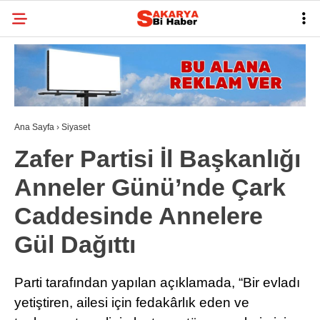
21.8
°
SAKARYA
GALERİ
VİDEO
YAZARLAR
BELEDIYELER
Ana Sayfa
›
Siyaset
SPOR
Zafer Partisi İl Başkanlığı
BI RÖPORTAJ
Anneler Günü’nde Çark
ESNAF
Caddesinde Annelere
SIYASET
Gül Dağıttı
TARIHI ANLAYALIM
Parti tarafından yapılan açıklamada, “Bir evladı
SAĞLIK
yetiştiren, ailesi için fedakârlık eden ve
TEKNOLOJI