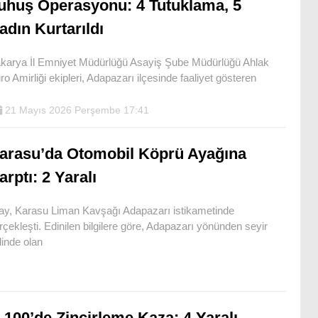
uhuş Operasyonu: 4 Tutuklama, 5
adın Kurtarıldı
karya İl Emniyet Müdürlüğü Asayiş Şube Müdürlüğü Ahlak
ro Amirliği ekipleri, Adapazarı ilçesinde faaliyet gösteren
21 Mayıs 2026 Perşembe 17:41
arasu’da Otomobil Köprü Ayağına
arptı: 2 Yaralı
ay, Karasu Liman Kavşağı Adapazarı istikametinde
rçekleşti. Edinilen bilgilere göre, Adapazarı yönünden seyir
linde olan
-100’de Zincirleme Kaza: 4 Yaralı