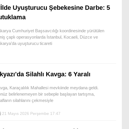
 İlde Uyuşturucu Şebekesine Darbe: 5
utuklama
karya Cumhuriyet Başsavcılığı koordinesinde yürütülen
niş çaplı operasyonlarda İstanbul, Kocaeli, Düzce ve
karya’da uyuşturucu ticareti
kyazı’da Silahlı Kavga: 6 Yaralı
vga, Karaçalılık Mahallesi mevkiinde meydana geldi.
nüz belirlenemeyen bir sebeple başlayan tartışma,
rafların silahlarını çekmesiyle
21 Mayıs 2026 Perşembe 17:47