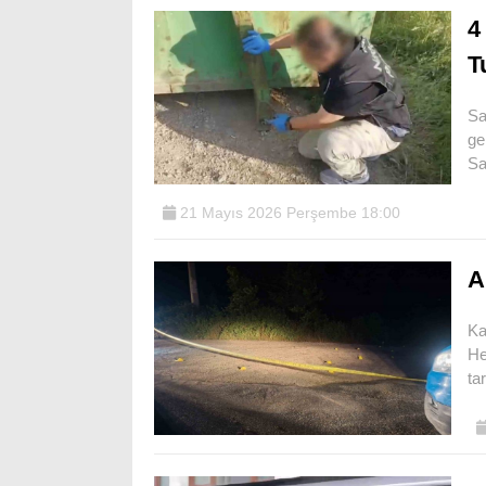
4
T
Sa
ge
Sa
21 Mayıs 2026 Perşembe 18:00
A
Ka
He
ta