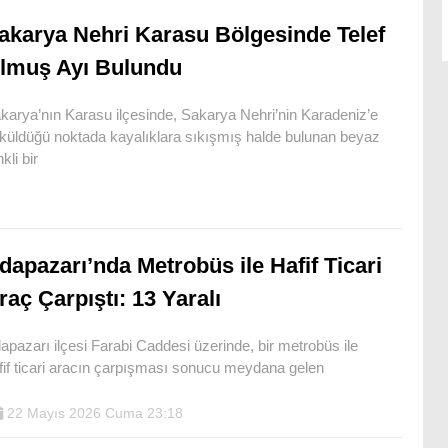
akarya Nehri Karasu Bölgesinde Telef
lmuş Ayı Bulundu
karya’nın Karasu ilçesinde, Sakarya Nehri’nin Karadeniz’e
küldüğü noktada kayalıklara sıkışmış halde bulunan beyaz
kli bir
dapazarı’nda Metrobüs ile Hafif Ticari
raç Çarpıştı: 13 Yaralı
apazarı ilçesi Farabi Caddesi üzerinde, bir metrobüs ile
fif ticari aracın çarpışması sonucu meydana gelen
22 Mayıs 2026 Cuma 23:18