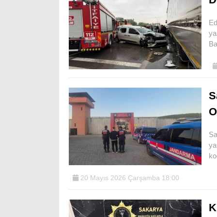
Ed
ya
Ba
S
O
Sa
ya
ko
20 Mayıs 2026 Çarşamba 18:00
K