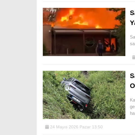
S
Y
Sa
sa
S
O
Ka
ge
ha
24 Mayıs 2026 Pazar 13:50