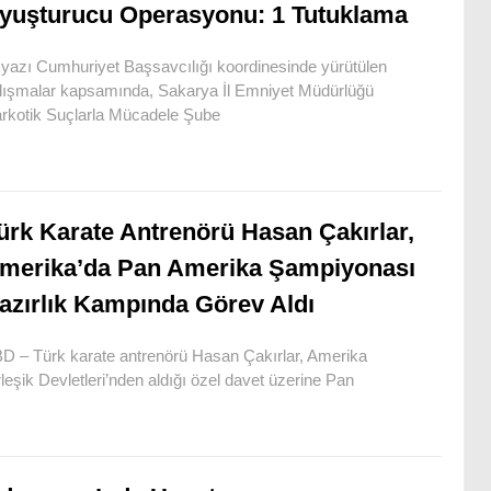
yuşturucu Operasyonu: 1 Tutuklama
yazı Cumhuriyet Başsavcılığı koordinesinde yürütülen
lışmalar kapsamında, Sakarya İl Emniyet Müdürlüğü
rkotik Suçlarla Mücadele Şube
ürk Karate Antrenörü Hasan Çakırlar,
merika’da Pan Amerika Şampiyonası
azırlık Kampında Görev Aldı
D – Türk karate antrenörü Hasan Çakırlar, Amerika
rleşik Devletleri’nden aldığı özel davet üzerine Pan