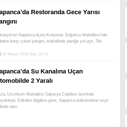
apanca’da Restoranda Gece Yarısı
angını
karya’nın Sapanca ilçesi Kırkpınar Soğuksu Mahallesi’nde
baha karşı çıkan yangın, mahallede paniğe yol açtı. Tek
26 Mayıs 2026 Salı 19:13
apanca’da Su Kanalına Uçan
tomobilde 2 Yaralı
za, Uzunkum Mahallesi Sakarya Caddesi üzerinde
rçekleşti. Edinilen bilgilere göre, Sapanca istikametine seyir
linde olan