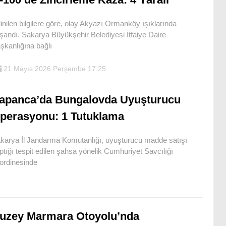
inilen bilgilere göre, olay Akyazı Ormanköy ışıklarında
şandı. Sakarya Büyükşehir Belediyesi İtfaiye Daire
şkanlığına bağlı
21 Mayıs 2026 Perşembe 17:25
apanca’da Bungalovda Uyuşturucu
perasyonu: 1 Tutuklama
karya İl Jandarma Komutanlığı, uyuşturucu madde satışı
ptığı tespit edilen şahsa yönelik Cumhuriyet Savcılığı
ordinesinde
uzey Marmara Otoyolu’nda