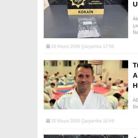
U
Ak
ça
Na
20 Mayıs 2026 Çarşamba 17:56
T
A
H
AB
Bi
20 Mayıs 2026 Çarşamba 16:49