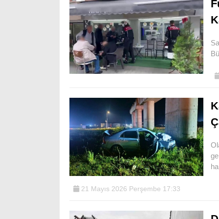
F
K
Sa
Bü
K
Ç
Ol
ge
ha
21 Mayıs 2026 Perşembe 17:33
D