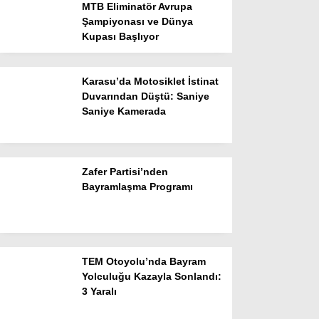
MTB Eliminatör Avrupa
Şampiyonası ve Dünya
Tarihi Anlayalım
Kupası Başlıyor
Siyaset
Karasu’da Motosiklet İstinat
Belediyeler
Duvarından Düştü: Saniye
Saniye Kamerada
Dünyadan
Spor
Zafer Partisi’nden
Esnaf
Bayramlaşma Programı
Sağlık
Teknoloji
TEM Otoyolu’nda Bayram
Yolculuğu Kazayla Sonlandı:
3 Yaralı