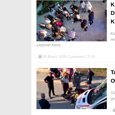
K
D
K
Ka
ar
yaşanan kaza,
30 Mayıs 2026 Cumartesi 17:10
T
O
Ol
ge