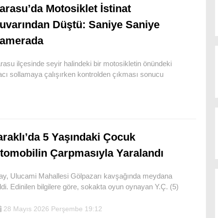
arasu’da Motosiklet İstinat
uvarından Düştü: Saniye Saniye
amerada
rasu ilçesinde seyir halindeki bir motosikletin önündeki
acı sollamaya çalışırken kontrolden çıkması sonucu
araklı’da 5 Yaşındaki Çocuk
tomobilin Çarpmasıyla Yaralandı
ay, Ulucami Mahallesi Gölpazarı kavşağında meydana
ldi. Edinilen bilgilere göre, sokakta oyun oynayan Y.Ç. (5)
28 Mayıs 2026 Perşembe 19:12