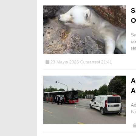
S
O
Sa
dö
ren
23 Mayıs 2026 Cumartesi 21:41
A
A
Ad
ha