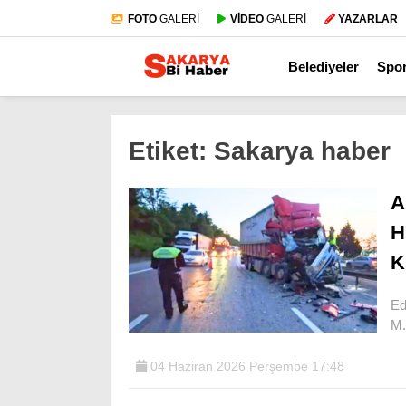
FOTO
GALERİ
VİDEO
GALERİ
YAZARLAR
Belediyeler
Spo
Etiket:
Sakarya haber
A
H
K
Ed
M.
04 Haziran 2026 Perşembe 17:48