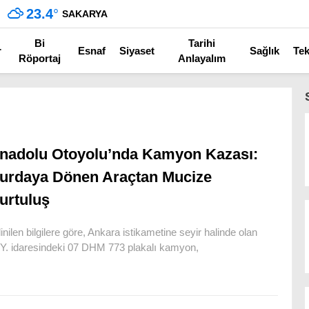
23.4
°
SAKARYA
Bi
Tarihi
r
Esnaf
Siyaset
Sağlık
Tek
Röportaj
Anlayalım
nadolu Otoyolu’nda Kamyon Kazası:
urdaya Dönen Araçtan Mucize
urtuluş
inilen bilgilere göre, Ankara istikametine seyir halinde olan
Y. idaresindeki 07 DHM 773 plakalı kamyon,