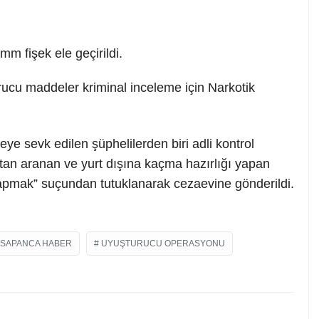
mm fişek ele geçirildi.
rucu maddeler kriminal inceleme için Narkotik
ye sevk edilen şüphelilerden biri adli kontrol
uçtan aranan ve yurt dışına kaçma hazırlığı yapan
yapmak” suçundan tutuklanarak cezaevine gönderildi.
SAPANCA HABER
UYUŞTURUCU OPERASYONU