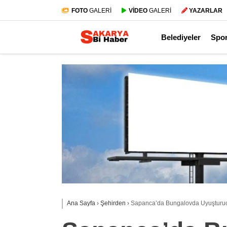
FOTO
GALERİ
VİDEO
GALERİ
YAZARLAR
Belediyeler
Spo
Ana Sayfa
›
Şehirden
›
Sapanca’da Bungalovda Uyuşturuc