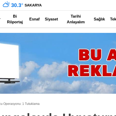
30.3
°
SAKARYA
Bi
Tarihi
r
Esnaf
Siyaset
Sağlık
Tek
Röportaj
Anlayalım
u Operasyonu: 1 Tutuklama