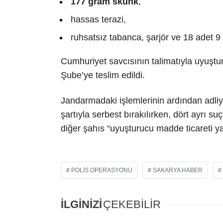
177 gram skunk
,
hassas terazi,
ruhsatsız tabanca, şarjör ve 18 adet 9 
Cumhuriyet savcısının talimatıyla uyuştu
Şube’ye teslim edildi.
Jandarmadaki işlemlerinin ardından adliye
şartıyla serbest bırakılırken, dört ayrı s
diğer şahıs “uyuşturucu madde ticareti 
POLIS OPERASYONU
SAKARYA HABER
İLGİNİZİ
ÇEKEBİLİR