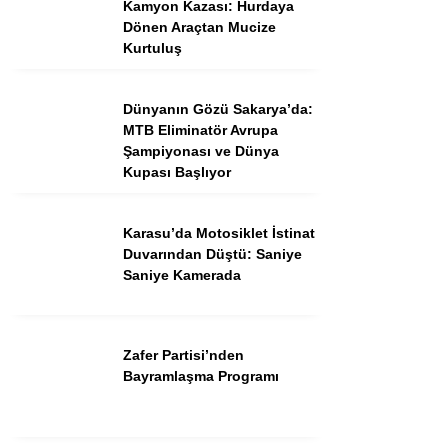
Kamyon Kazası: Hurdaya
Dönen Araçtan Mucize
Kurtuluş
Dünyanın Gözü Sakarya’da:
MTB Eliminatör Avrupa
Şampiyonası ve Dünya
Kupası Başlıyor
WhatsApp İhbar
Hattı
Karasu’da Motosiklet İstinat
Duvarından Düştü: Saniye
Saniye Kamerada
Facebook
Zafer Partisi’nden
Bayramlaşma Programı
Instagram