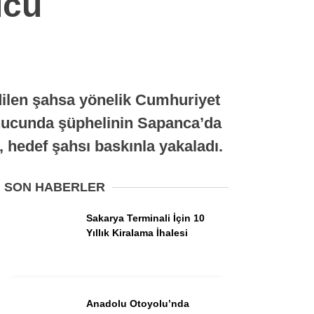
ucu
Tarihi Anlayalım
Siyaset
Belediyeler
dilen şahsa yönelik Cumhuriyet
Dünyadan
 sonucunda şüphelinin Sapanca’da
, hedef şahsı baskınla yakaladı.
Spor
Esnaf
SON HABERLER
Sağlık
Sakarya Terminali İçin 10
Teknoloji
Yıllık Kiralama İhalesi
Anadolu Otoyolu’nda