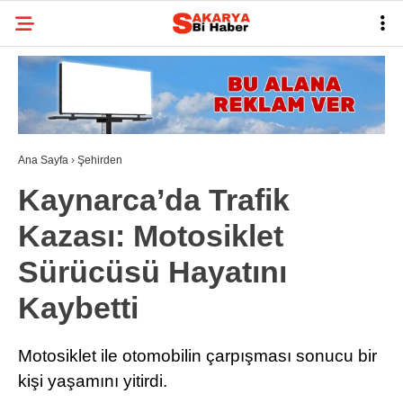
22.1
°
SAKARYA
GALERİ
VİDEO
YAZARLAR
BELEDIYELER
Ana Sayfa
›
Şehirden
SPOR
Kaynarca’da Trafik
BI RÖPORTAJ
Kazası: Motosiklet
ESNAF
Sürücüsü Hayatını
SIYASET
Kaybetti
TARIHI ANLAYALIM
Motosiklet ile otomobilin çarpışması sonucu bir
SAĞLIK
kişi yaşamını yitirdi.
TEKNOLOJI