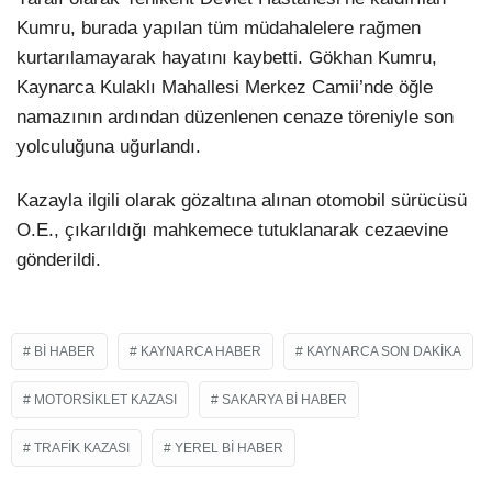
Kumru, burada yapılan tüm müdahalelere rağmen
kurtarılamayarak hayatını kaybetti. Gökhan Kumru,
Kaynarca Kulaklı Mahallesi Merkez Camii’nde öğle
namazının ardından düzenlenen cenaze töreniyle son
yolculuğuna uğurlandı.
Kazayla ilgili olarak gözaltına alınan otomobil sürücüsü
O.E., çıkarıldığı mahkemece tutuklanarak cezaevine
gönderildi.
BI HABER
KAYNARCA HABER
KAYNARCA SON DAKIKA
MOTORSIKLET KAZASI
SAKARYA BI HABER
TRAFIK KAZASI
YEREL BI HABER