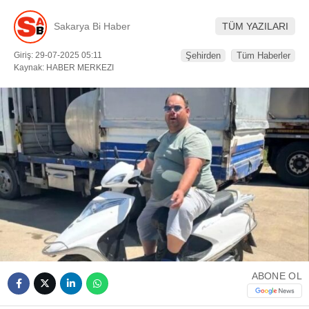
DÜNYADAN
Sakarya Bi Haber
TÜM YAZILARI
SERVISLER
Giriş: 29-07-2025 05:11
Şehirden
Tüm Haberler
Kaynak: HABER MERKEZI
WhatsApp İhbar
Hattı
Facebook
Instagram
ABONE OL
Youtube