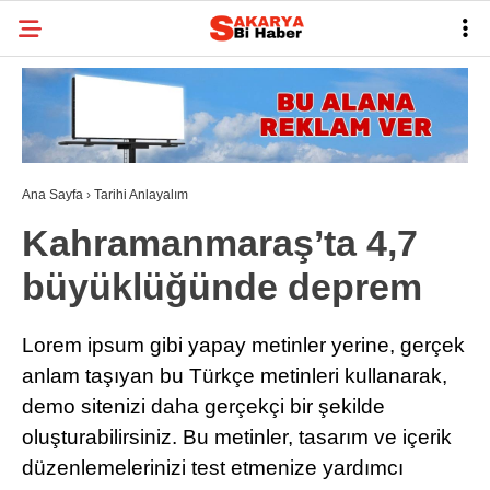
30.6
°
SAKARYA
GALERİ
VİDEO
YAZARLAR
BELEDIYELER
Ana Sayfa
›
Tarihi Anlayalım
SPOR
Kahramanmaraş’ta 4,7
BI RÖPORTAJ
büyüklüğünde deprem
ESNAF
Lorem ipsum gibi yapay metinler yerine, gerçek
SIYASET
anlam taşıyan bu Türkçe metinleri kullanarak,
TARIHI ANLAYALIM
demo sitenizi daha gerçekçi bir şekilde
oluşturabilirsiniz. Bu metinler, tasarım ve içerik
SAĞLIK
düzenlemelerinizi test etmenize yardımcı
TEKNOLOJI