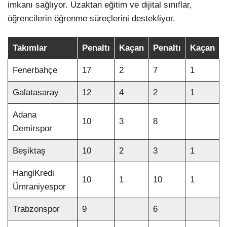
imkanı sağlıyor. Uzaktan eğitim ve dijital sınıflar,
öğrencilerin öğrenme süreçlerini destekliyor.
Takımlar
Penaltı
Kaçan
Penaltı
Kaçan
Fenerbahçe
17
2
7
1
Galatasaray
12
4
2
1
Adana
10
3
8
Demirspor
Beşiktaş
10
2
3
1
HangiKredi
10
1
10
1
Ümraniyespor
Trabzonspor
9
6