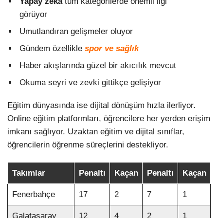
Yapay zeka
tüm kategorilerde önemli ilgi
görüyor
Umutlandıran gelişmeler oluyor
Gündem özellikle
spor ve sağlık
Haber akışlarında güzel bir akıcılık mevcut
Okuma seyri ve zevki gittikçe gelişiyor
Eğitim dünyasında ise dijital dönüşüm hızla ilerliyor.
Online eğitim platformları, öğrencilere her yerden erişim
imkanı sağlıyor. Uzaktan eğitim ve dijital sınıflar,
öğrencilerin öğrenme süreçlerini destekliyor.
Takımlar
Penaltı
Kaçan
Penaltı
Kaçan
Fenerbahçe
17
2
7
1
Galatasaray
12
4
2
1