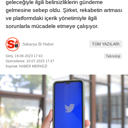
geleceğiyle ilgili belirsizliklerin gündeme
gelmesine sebep oldu. Şirket, rekabetin artması
DÜNYADAN
ve platformdaki içerik yönetimiyle ilgili
SERVISLER
sorunlarla mücadele etmeye çalışıyor.
WhatsApp İhbar
Hattı
Sakarya Bi Haber
TÜM YAZILARI
Giriş: 19-06-2023 17:43
Teknoloji
Güncelleme: 10-07-2025 17:47
Kaynak: HABER MERKEZİ
Facebook
Instagram
Youtube