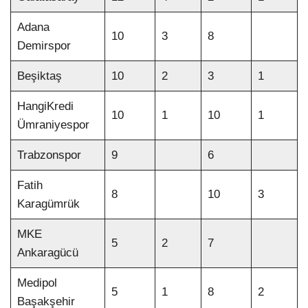
Adana
10
3
8
Demirspor
Beşiktaş
10
2
3
1
HangiKredi
10
1
10
1
Ümraniyespor
Trabzonspor
9
6
Fatih
8
10
3
Karagümrük
MKE
5
2
7
Ankaragücü
Medipol
5
1
8
2
Başakşehir