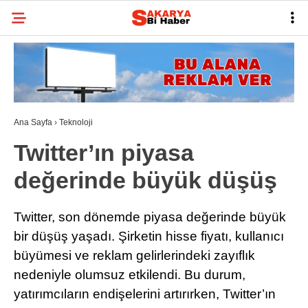
29.7
°
SAKARYA
GALERİ
VİDEO
YAZARLAR
BELEDIYELER
Ana Sayfa
›
Teknoloji
SPOR
Twitter’ın piyasa
BI RÖPORTAJ
değerinde büyük düşüş
ESNAF
Twitter, son dönemde piyasa değerinde büyük
SIYASET
bir düşüş yaşadı. Şirketin hisse fiyatı, kullanıcı
TARIHI ANLAYALIM
büyümesi ve reklam gelirlerindeki zayıflık
nedeniyle olumsuz etkilendi. Bu durum,
SAĞLIK
yatırımcıların endişelerini artırırken, Twitter’ın
TEKNOLOJI