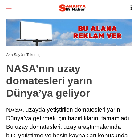
22.7
°
SAKARYA
GALERİ
VİDEO
YAZARLAR
BELEDIYELER
Ana Sayfa
›
Teknoloji
SPOR
NASA’nın uzay
BI RÖPORTAJ
domatesleri yarın
ESNAF
Dünya’ya geliyor
SIYASET
NASA, uzayda yetiştirilen domatesleri yarın
TARIHI ANLAYALIM
Dünya’ya getirmek için hazırlıklarını tamamladı.
SAĞLIK
Bu uzay domatesleri, uzay araştırmalarında
bitki yetiştirme ve besin kaynakları konusunda
TEKNOLOJI