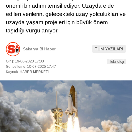
önemli bir adımı temsil ediyor. Uzayda elde
DÜNYADAN
edilen verilerin, gelecekteki uzay yolculukları ve
uzayda yaşam projeleri için büyük önem
SERVISLER
taşıdığı vurgulanıyor.
WhatsApp İhbar
Hattı
Sakarya Bi Haber
TÜM YAZILARI
Giriş: 19-06-2023 17:03
Teknoloji
Güncelleme: 10-07-2025 17:47
Facebook
Kaynak: HABER MERKEZİ
Instagram
Youtube