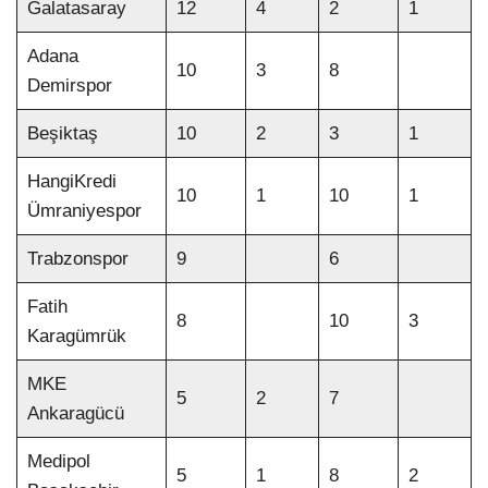
Galatasaray
12
4
2
1
Adana
10
3
8
Demirspor
Beşiktaş
10
2
3
1
HangiKredi
10
1
10
1
Ümraniyespor
Trabzonspor
9
6
Fatih
8
10
3
Karagümrük
MKE
5
2
7
Ankaragücü
Medipol
5
1
8
2