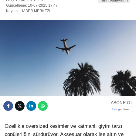
Tarihi Anlayalım
Güncelleme: 10-07-2025 17:47
Kaynak: HABER MERKEZİ
DÜNYADAN
SERVISLER
WhatsApp İhbar
Hattı
Facebook
ABONE OL
Instagram
Youtube
Özellikle oversized kesimler ve katmanlı giyim tarzı
popülerliğini sürdürüyor. Aksesuar olarak ise altın ve