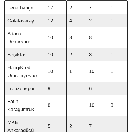
Fenerbahçe
17
2
7
1
Galatasaray
12
4
2
1
Adana
10
3
8
Demirspor
Beşiktaş
10
2
3
1
HangiKredi
10
1
10
1
Ümraniyespor
Trabzonspor
9
6
Fatih
8
10
3
Karagümrük
MKE
5
2
7
Ankaragücü