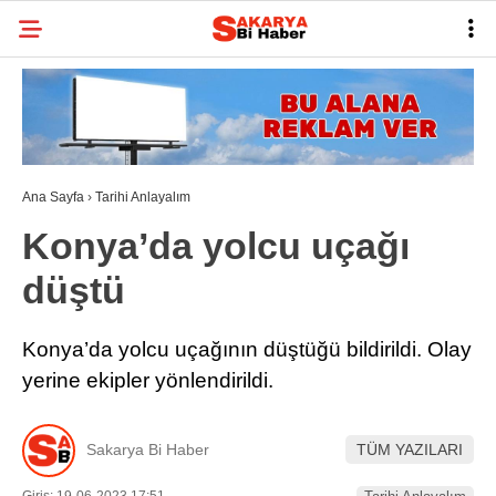
29.7
°
SAKARYA
GALERİ
VİDEO
YAZARLAR
BELEDIYELER
Ana Sayfa
›
Tarihi Anlayalım
SPOR
Konya’da yolcu uçağı
BI RÖPORTAJ
düştü
ESNAF
Konya’da yolcu uçağının düştüğü bildirildi. Olay
SIYASET
yerine ekipler yönlendirildi.
TARIHI ANLAYALIM
SAĞLIK
Sakarya Bi Haber
TÜM YAZILARI
TEKNOLOJI
Giriş: 19-06-2023 17:51