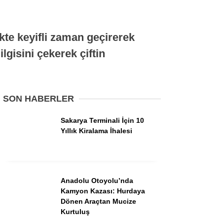
Tarihi Anlayalım
likte keyifli zaman geçirerek
Siyaset
ilgisini çekerek çiftin
Belediyeler
Dünyadan
SON HABERLER
Spor
Sakarya Terminali İçin 10
Esnaf
Yıllık Kiralama İhalesi
Sağlık
Teknoloji
Anadolu Otoyolu’nda
Kamyon Kazası: Hurdaya
Dönen Araçtan Mucize
Kurtuluş