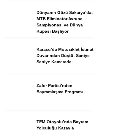
Dünyanın Gözü Sakarya’da:
MTB Eliminatör Avrupa
Şampiyonası ve Dünya
Kupası Başlıyor
Karasu’da Motosiklet İstinat
WhatsApp İhbar
Duvarından Düştü: Saniye
Hattı
Saniye Kamerada
Zafer Partisi’nden
Facebook
Bayramlaşma Programı
TEM Otoyolu’nda Bayram
Instagram
Yolculuğu Kazayla