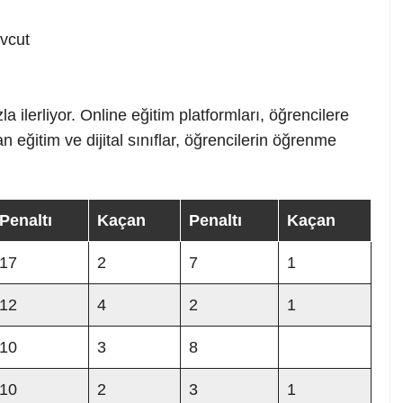
evcut
a ilerliyor. Online eğitim platformları, öğrencilere
 eğitim ve dijital sınıflar, öğrencilerin öğrenme
Penaltı
Kaçan
Penaltı
Kaçan
17
2
7
1
12
4
2
1
10
3
8
10
2
3
1