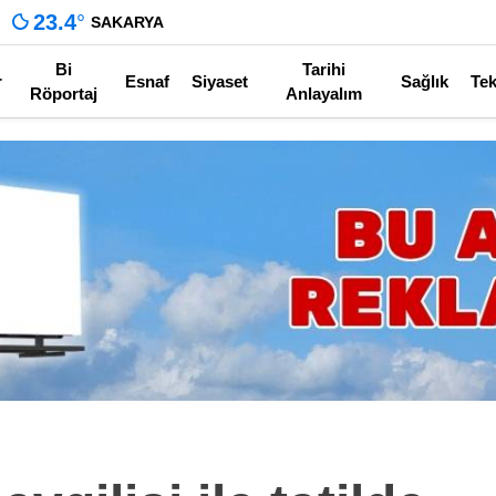
23.4
°
SAKARYA
Bi
Tarihi
r
Esnaf
Siyaset
Sağlık
Tek
Röportaj
Anlayalım