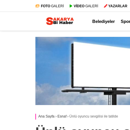
FOTO
GALERİ
VİDEO
GALERİ
YAZARLAR
Belediyeler
Spo
Ana Sayfa
›
Esnaf
›
Ünlü oyuncu sevgilisi ile tatilde