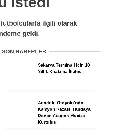
u istedi
Tarihi Anlayalım
tbolcularla ilgili olarak
Siyaset
ündeme geldi.
Belediyeler
SON HABERLER
Dünyadan
Sakarya Terminali İçin 10
Spor
Yıllık Kiralama İhalesi
Esnaf
Sağlık
Teknoloji
Anadolu Otoyolu’nda
Kamyon Kazası: Hurdaya
Dönen Araçtan Mucize
Kurtuluş