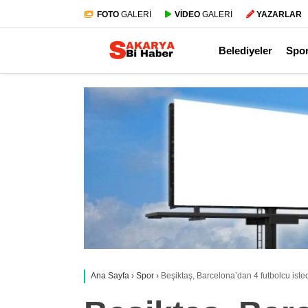
FOTO
GALERİ
VİDEO
GALERİ
YAZARLAR
Belediyeler
Spo
Ana Sayfa
›
Spor
›
Beşiktaş, Barcelona’dan 4 futbolcu iste