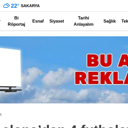
22
°
SAKARYA
Bi
Tarihi
r
Esnaf
Siyaset
Sağlık
Tek
Röportaj
Anlayalım
di