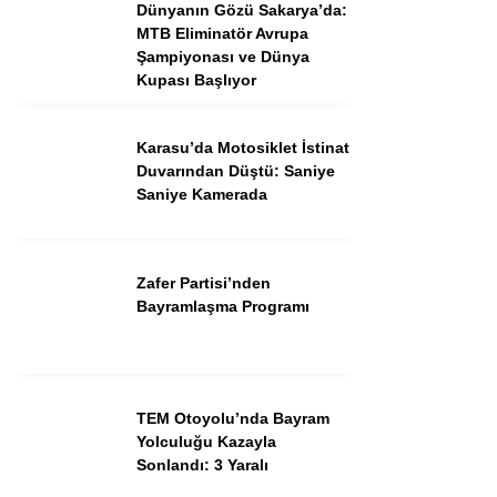
Dünyanın Gözü Sakarya’da:
MTB Eliminatör Avrupa
Şampiyonası ve Dünya
Kupası Başlıyor
Karasu’da Motosiklet İstinat
Duvarından Düştü: Saniye
Saniye Kamerada
WhatsApp İhbar
Hattı
Zafer Partisi’nden
Bayramlaşma Programı
Facebook
TEM Otoyolu’nda Bayram
Yolculuğu Kazayla
Instagram
Sonlandı: 3 Yaralı