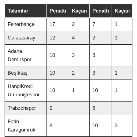
Takımlar
Penaltı
Kaçan
Penaltı
Kaçan
Fenerbahçe
17
2
7
1
Galatasaray
12
4
2
1
Adana
10
3
8
Demirspor
Beşiktaş
10
2
3
1
HangiKredi
10
1
10
1
Ümraniyespor
Trabzonspor
9
6
Fatih
8
10
3
Karagümrük