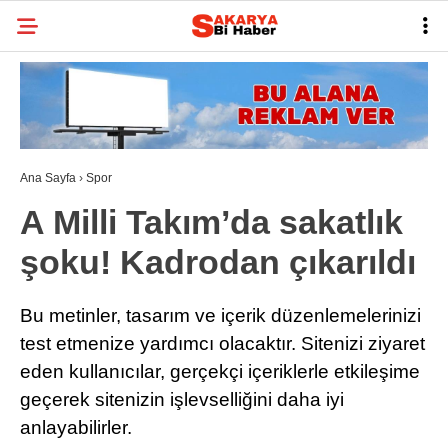
29.1
°
SAKARYA
GALERİ
VİDEO
YAZARLAR
BELEDIYELER
Ana Sayfa
›
Spor
SPOR
A Milli Takım’da sakatlık
BI RÖPORTAJ
şoku! Kadrodan çıkarıldı
ESNAF
Bu metinler, tasarım ve içerik düzenlemelerinizi
SIYASET
test etmenize yardımcı olacaktır. Sitenizi ziyaret
TARIHI ANLAYALIM
eden kullanıcılar, gerçekçi içeriklerle etkileşime
geçerek sitenizin işlevselliğini daha iyi
SAĞLIK
anlayabilirler.
TEKNOLOJI