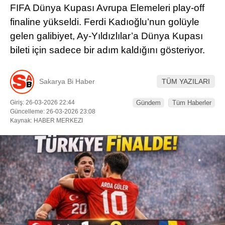
FIFA Dünya Kupası Avrupa Elemeleri play-off
DÜNYADAN
finaline yükseldi. Ferdi Kadıoğlu’nun golüyle
gelen galibiyet, Ay-Yıldızlılar’a Dünya Kupası
SERVISLER
bileti için sadece bir adım kaldığını gösteriyor.
WhatsApp İhbar
Hattı
Sakarya Bi Haber
TÜM YAZILARI
Giriş: 26-03-2026 22:44
Gündem
Tüm Haberler
Güncelleme: 26-03-2026 23:08
Kaynak: HABER MERKEZI
Facebook
Instagram
Youtube