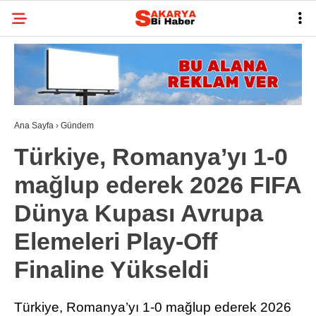
24.4
°
SAKARYA
GALERİ
VİDEO
YAZARLAR
BELEDIYELER
Ana Sayfa
›
Gündem
SPOR
Türkiye, Romanya’yı 1-0
BI RÖPORTAJ
mağlup ederek 2026 FIFA
ESNAF
Dünya Kupası Avrupa
SIYASET
Elemeleri Play-Off
TARIHI ANLAYALIM
Finaline Yükseldi
SAĞLIK
Türkiye, Romanya’yı 1-0 mağlup ederek 2026
TEKNOLOJI