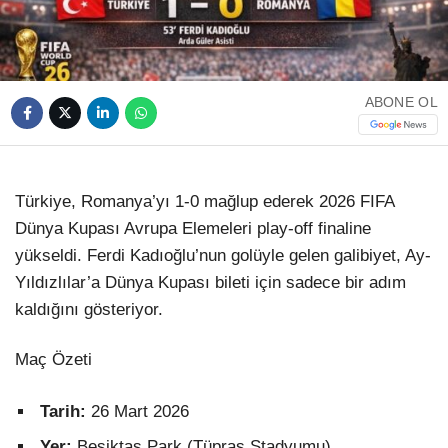
TikTok
ABONE OL
Türkiye, Romanya’yı 1-0 mağlup ederek 2026 FIFA
Dünya Kupası Avrupa Elemeleri play-off finaline
yükseldi. Ferdi Kadıoğlu’nun golüyle gelen galibiyet, Ay-
Yıldızlılar’a Dünya Kupası bileti için sadece bir adım
kaldığını gösteriyor.
Maç Özeti
Tarih:
26 Mart 2026
Yer:
Beşiktaş Park (Tüpraş Stadyumu),