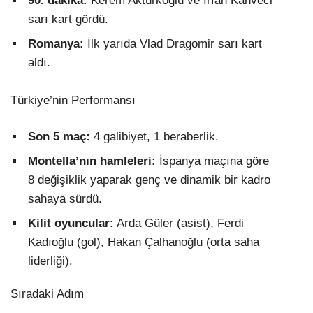
90. dakika:
Kerem Aktürkoğlu ve İrfan Kahveci
sarı kart gördü.
Romanya:
İlk yarıda Vlad Dragomir sarı kart
aldı.
Türkiye’nin Performansı
Son 5 maç:
4 galibiyet, 1 beraberlik.
Montella’nın hamleleri:
İspanya maçına göre
8 değişiklik yaparak genç ve dinamik bir kadro
sahaya sürdü.
Kilit oyuncular:
Arda Güler (asist), Ferdi
Kadıoğlu (gol), Hakan Çalhanoğlu (orta saha
liderliği).
Sıradaki Adım