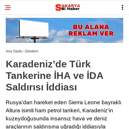
33
°
SAKARYA
GALERİ
VİDEO
YAZARLAR
BELEDIYELER
Ana Sayfa
›
Gündem
SPOR
Karadeniz’de Türk
BI RÖPORTAJ
Tankerine İHA ve İDA
ESNAF
Saldırısı İddiası
SIYASET
Rusya’dan hareket eden Sierra Leone bayraklı
TARIHI ANLAYALIM
Altura isimli ham petrol tankeri, Karadeniz’in
SAĞLIK
kuzeydoğusunda insansız hava ve deniz
araçlarının saldırısına uğradığı iddiasıyla
TEKNOLOJI