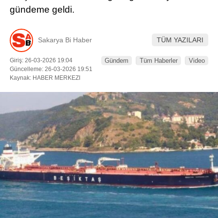
gündeme geldi.
DÜNYADAN
SERVISLER
Sakarya Bi Haber
TÜM YAZILARI
WhatsApp İhbar
Giriş: 26-03-2026 19:04
Gündem
Tüm Haberler
Video
Hattı
Güncelleme: 26-03-2026 19:51
Kaynak: HABER MERKEZI
Facebook
Instagram
Youtube