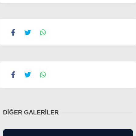
15
16
16
16
DIĞER GALERILER