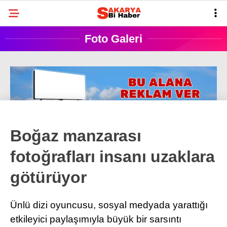
22.8
°
SAKARYA
Foto Galeri
GALERİ
VİDEO
YAZARLAR
BELEDIYELER
SPOR
BI RÖPORTAJ
Boğaz manzarası
ESNAF
fotoğrafları insanı uzaklara
SIYASET
götürüyor
TARIHI ANLAYALIM
Ünlü dizi oyuncusu, sosyal medyada yarattığı
SAĞLIK
etkileyici paylaşımıyla büyük bir sarsıntı
TEKNOLOJI