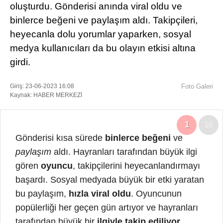
oluşturdu. Gönderisi anında viral oldu ve
DÜNYADAN
binlerce beğeni ve paylaşım aldı. Takipçileri,
heyecanla dolu yorumlar yaparken, sosyal
SERVISLER
medya kullanıcıları da bu olayın etkisi altına
WhatsApp İhbar
girdi.
Hattı
Giriş: 23-06-2023 16:08
Foto Galeri
Kaynak: HABER MERKEZİ
Facebook
1
16
Gönderisi kısa sürede
binlerce beğeni
ve
paylaşım
aldı. Hayranları tarafından büyük ilgi
gören
oyuncu
, takipçilerini heyecanlandırmayı
Instagram
başardı. Sosyal medyada büyük bir etki yaratan
bu paylaşım,
hızla viral oldu
. Oyuncunun
Youtube
popülerliği her geçen gün artıyor ve hayranları
tarafından büyük bir
ilgiyle takip ediliyor
.