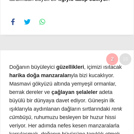
TikTok
2
16
Doğanın büyüleyici
güzellikleri
, içimizi ısıtacak
harika doğa manzaraları
yla bizi kucaklıyor.
Masmavi gökyüzü altında yemyeşil ormanlar,
berrak dereler ve
çağlayan şelaleler
adeta
büyülü bir dünyaya davet ediyor. Güneşin ilk
ışıklarıyla aydınlanan dağların sırtlarındaki
renk
cümbüşü
, ruhumuzu besleyen bir huzur hissi
veriyor. Her adımda nefes kesen manzaralarla
karşılaşmak, doğanın
büyüsüne
tanıklık etmek